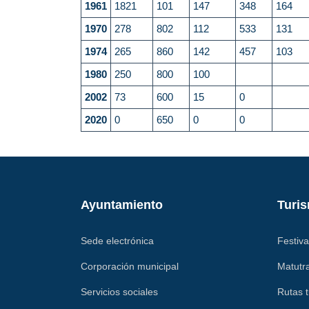
1961
1821
101
147
348
164
1970
278
802
112
533
131
1974
265
860
142
457
103
1980
250
800
100
2002
73
600
15
0
2020
0
650
0
0
Ayuntamiento
Turi
Sede electrónica
Festiva
Corporación municipal
Matutra
Servicios sociales
Rutas t