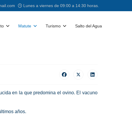
ail.com
Lunes a viernes de 09:00 a 14:30 horas.
to
Matute
Turismo
Salto del Agua
ucida en la que predomina el ovino. El vacuno
ùltimos años.