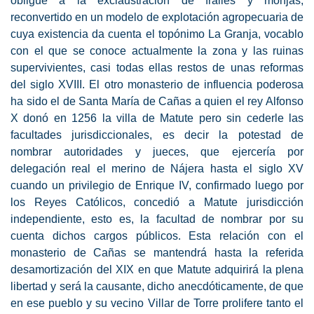
obligue a la exclaustración de frailes y monjas,
reconvertido en un modelo de explotación agropecuaria de
cuya existencia da cuenta el topónimo La Granja, vocablo
con el que se conoce actualmente la zona y las ruinas
supervivientes, casi todas ellas restos de unas reformas
del siglo XVIII. El otro monasterio de influencia poderosa
ha sido el de Santa María de Cañas a quien el rey Alfonso
X donó en 1256 la villa de Matute pero sin cederle las
facultades jurisdiccionales, es decir la potestad de
nombrar autoridades y jueces, que ejercería por
delegación real el merino de Nájera hasta el siglo XV
cuando un privilegio de Enrique IV, confirmado luego por
los Reyes Católicos, concedió a Matute jurisdicción
independiente, esto es, la facultad de nombrar por su
cuenta dichos cargos públicos. Esta relación con el
monasterio de Cañas se mantendrá hasta la referida
desamortización del XIX en que Matute adquirirá la plena
libertad y será la causante, dicho anecdóticamente, de que
en ese pueblo y su vecino Villar de Torre prolifere tanto el