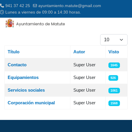
941 37 42 25
ayuntamiento.matute@gmail.com
Lunes a viernes de 09:00 a 14:30 horas.
Cantidad a most
Título
Autor
Visto
Tabla de artículos
Contacto
Super User
1645
Equipamientos
Super User
926
Servicios sociales
Super User
1061
Corporación municipal
Super User
1568